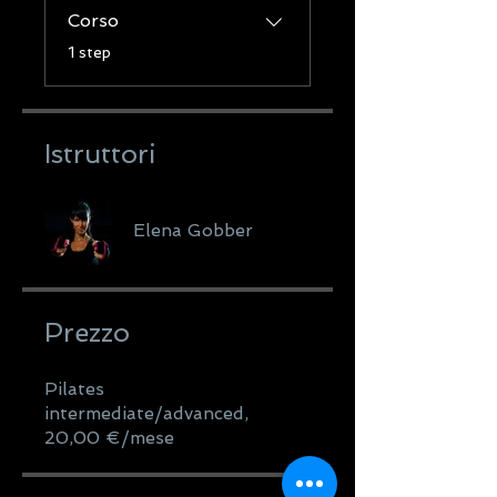
Corso
.
1 step
Istruttori
Elena Gobber
Prezzo
Pilates
intermediate/advanced,
20,00 €/mese