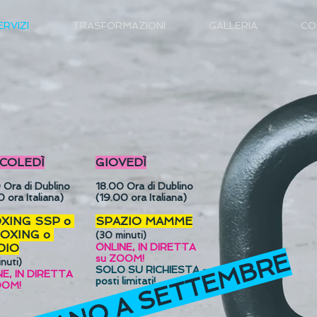
ERVIZI
TRASFORMAZIONI
GALLERIA
CO
COLEDÌ
GIOVEDÌ
0
Ora di Dublino
18.00
Ora di Dublino
 ora Italiana)
(19.00 ora Italiana)
OXING SSP o
SPAZIO MAMME
BOXING o
(30 minuti
)
DIO
ONLINE, IN DIRETTA
su ZOOM!
nuti
)
SOLO SU RICHIESTA -
NE, IN DIRETTA
posti limitati!
OOM!