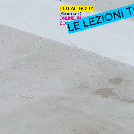
LE LEZIONI
TOTAL BODY
(45 minuti )
ONLINE, IN DIRETTA su
ZOOM!
​
​
​