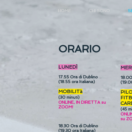
HOME
CHI SONO
S
ORARIO
LUNEDÌ
MER
17.55
Ora di Dublino
18.0
(18.55 ora Italiana)
(19.00
MOBILITà
PIL
FIT
(30 minuti
)
ONLINE, IN DIRETTA su
CAR
ZOOM!
(45 mi
ONLI
su Z
18.30
Ora di Dublino
(19.30 ora Italiana)