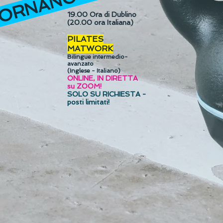
 TORNANO A SETTEMBRE
19.00
Ora di Dublino
(20.00 ora Italiana)
PILATES
MATWORK
Bilingue int
ermedio-
avanzato
(Inglese - Ita
liano)
ONLINE, IN DIRETTA
su ZOOM!
SOLO SU RICHIESTA -
posti limitati!